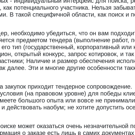
рых - индивидуальный интерфейс для поиска; р
, как потенциального участника. Нельзя забыва
и. В такой специфичной области, как поиск и п
ер, необходимо убедиться, что он вам подходит
ляется предметом тендера (выполнение работ, п
 его тип (государственный, корпоративный или 
он, открытый конкурс, запрос котировок, и так
частники; Наличие и размер обеспечения испол
ак далее. Эти и многие другие особенности та
а закупок приходит тендерное сопровождение.
условия (на правовом уровне) для победы клиен
имеете большого опыта или вовсе не принимали
ь и действовать наобум; не хотите допустить ос
оиске может оказаться очень незначительной п
мация о заказе есть лишь в самих документах 