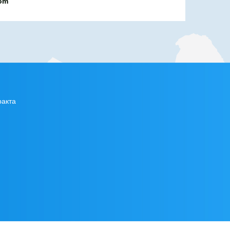
com
ракта