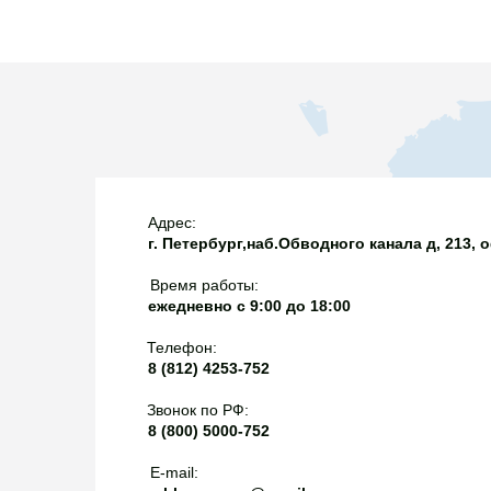
привести к серьезны
EA46710, Лондон
Содержание примесе
настолько высоко, чт
проблемы с запуском
работать нестабильн
можно использовать 
выпущенных до 2000 
они не оснащены вы
двигателями. Обычно
Адрес:
г. Петербург,наб.Обводного канала д, 213, 
на колонках или зап
однако сейчас эта 
Время работы:
не совсем актуально
ежедневно с 9:00 до 18:00
сомнений можно поп
Телефон:
документы на послед
8 (812) 4253-752
по закону их обязан
Звонок по РФ:
8 (800) 5000-752
E-mail: