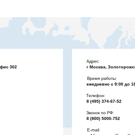
м неисправностям.
й в таком горючем
о могут возникнуть
, а двигатель будет
о. Топливо «Евро-2»
только на автомобилях,
года при условии, что
сокопроизводительными
 класс топлива указан
Адрес:
офис 302
г Москва, Золоторожск
равочных пистолетах,
информация может быть
Время работы:
й. При возникновении
ежедневно с 9:00 до 1
росить у оператора
Телефон:
нюю поставку топлива -
8 (495) 374-67-52
ы предоставить.
Звонок по РФ:
8 (800) 5000-752
E-mail: