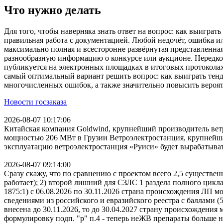
Что нужно делать
Для того, чтобы наверняка знать ответ на вопрос: как выиграт
правильная работа с документацией. Любой недочёт, ошибка ил
максимально полная и всесторонне развёрнутая представленна
разнообразную информацию о конкурсе или аукционе. Нередко к
публикуется на электронных площадках в итоговых протоколах
самый оптимальный вариант решить вопрос: как выиграть тен
многочисленных ошибок, а также значительно повысить вероят
Новости госзаказа
2026-08-07 10:17:06
Китайская компания Goldwind, крупнейший производитель ветр
мощностью 206 МВт в Грузии Ветроэлектростанция, крупнейш
эксплуатацию ветроэлектростанция «Руиси» будет вырабатыват
2026-08-07 09:14:00
Сразу скажу, что по сравнению с проектом всего 2,5 существен
работает); 2) второй лишний для СЗЛС 1 раздела полного цикла
1875:1) с 06.08.2026 по 30.11.2026 страна происхождения ЛП 
сведениями из российского и евразийского реестра с баллами (
внесена до 30.11.2026, то до 30.04.2027 страну происхождения
формулировку подп. "р" п.4 - теперь неЖВ препараты больше н