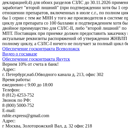
декларацией;4) для обоих разделов СЗЛС до 30.11.2026 примен
заработает "второй лишний" (при подтверждении хотя бы 1 сер
отношении препаратов, включенных в июле с.г., по полном цик
бы 1 серии с тем же МНН у того же производителя в системе п
циклу для препарата со 100 баллами и подтверждением хотя бы
двойное преимущество для СЗЛС-II, либо "второй лишний" по 
МПТ. Поставщик при приемке должен предоставить заказчику
актуальные реквизиты распоряжений об утверждении ЖНВЛП и
полному циклу, а СЗЛС-I ничего не получает за полный цикл б
Обеспечение госконтракта Всеволожск
Видео о госзаказе
Обеспечение госконтракта Якутск
Вернем 10% от счета в банк!
Адрес:
г. Петербург,наб.Обводного канала д, 213, офис 302
Время работы:
ежедневно с 9:00 до 18:00
Телефон:
8 (812) 4253-752
Звонок по РФ:
8 (800) 5000-752
E-mail:
ruble.express@gmail.com
Адрес:
г Москва, Золоторожский Вал, д. 32 офис 218