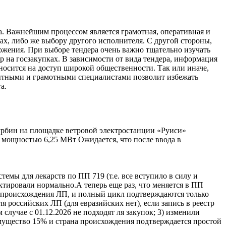
ка. Важнейшим процессом является грамотная, оперативная и
ах, либо же выбору другого исполнителя. С другой стороны,
ожения. При выборе тендера очень важно тщательно изучать
 на госзакупках. В зависимости от вида тендера, информация
носится на доступ широкой общественности. Так или иначе,
пытными и грамотными специалистами позволит избежать
та.
урбин на площадке ветровой электростанции «Руиси»
мощностью 6,25 МВт Ожидается, что после ввода в
темы для лекарств по ПП 719 (т.е. все вступило в силу и
ектировали нормально.А теперь еще раз, что меняется в ПП
на происхождения ЛП, и полный цикл подтверждаются только
я российских ЛП (для евразийских нет), если запись в реестр
случае с 01.12.2026 не подходят ля закупок; 3) изменили
еимущество 15% и страна происхождения подтверждается простой