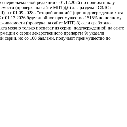
из первоначальной редакции с 01.12.2026 по полном циклу
мости (проверка на сайте МПТ));6) для раздела I СЗЛС в
), а с 01.09.2028 - "второй лишний" (при подтверждении хотя
С c 01.12.2026 будет двойное преимущество 1515% по полному
еживаемости (проверка на сайте МПТ);8) если сработало
кта можно только препарат из серии, подтвержденной на сайте
ации о серии лекарственного препарата;9) указали
 серии, но со 100 баллами, получают преимущество по