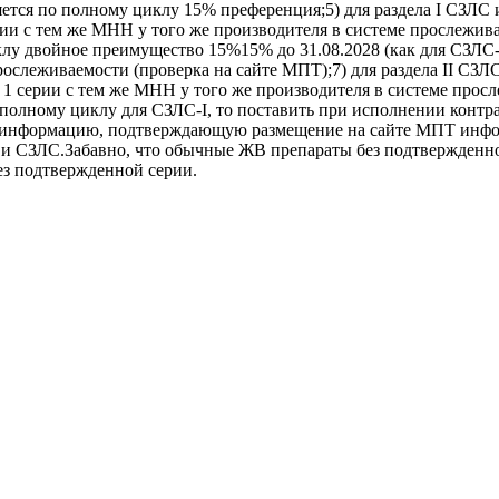
яется по полному циклу 15% преференция;5) для раздела I СЗЛС 
ии с тем же МНН у того же производителя в системе прослеживае
лу двойное преимущество 15%15% до 31.08.2028 (как для СЗЛС-II
рослеживаемости (проверка на сайте МПТ);7) для раздела II СЗЛ
 1 серии с тем же МНН у того же производителя в системе просл
полному циклу для СЗЛС-I, то поставить при исполнении контра
 информацию, подтверждающую размещение на сайте МПТ информ
 СЗЛС.Забавно, что обычные ЖВ препараты без подтвержденной
ез подтвержденной серии.