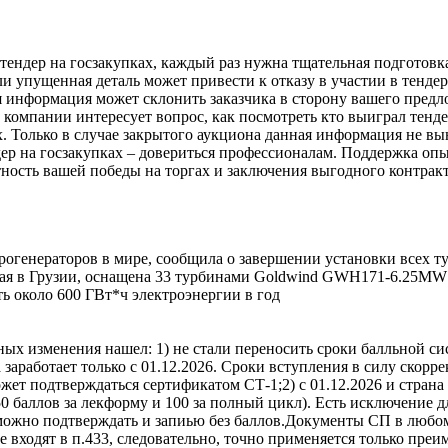
ь тендер на госзакупках, каждый раз нужна тщательная подготов
и упущенная деталь может привести к отказу в участии в тендер
я информация может склонить заказчика в сторону вашего предл
омпании интересует вопрос, как посмотреть кто выиграл тендер
. Только в случае закрытого аукциона данная информация не вы
дер на госзакупках – довериться профессионалам. Поддержка о
ность вашей победы на торгах и заключения выгодного контрак
огенераторов в мире, сообщила о завершении установки всех т
ая в Грузии, оснащена 33 турбинами Goldwind GWH171-6.25MW 
ь около 600 ГВт*ч электроэнергии в год
ных изменения нашел: 1) не стали переносить сроки балльной сис
 заработает только с 01.12.2026. Cроки вступления в силу скорр
может подтверждаться сертификатом СТ-1;2) с 01.12.2026 и стра
50 баллов за лекформу и 100 за полный цикл). Есть исключение дл
 можно подтверждать и запиью без баллов.Документы СП в любом 
е входят в п.433, следовательно, точно применяется только пр