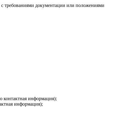
тся с требованиями документации или положениями
о контактная информация);
актная информация);