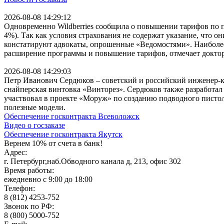
2026-08-08 14:29:12
Одновременно Wildberries сообщила о повышении тарифов по пр
4%). Так как условия страхования не содержат указание, что он
констатируют адвокаты, опрошенные «Ведомостями». Наиболее 
расширение программы и повышение тарифов, отмечает доктор
2026-08-08 14:29:03
Петр Иванович Сердюков – советский и российский инженер-к
снайперская винтовка «Винторез». Сердюков также разработал
участвовал в проекте «Моруж» по созданию подводного пистол
полезные модели.
Обеспечение госконтракта Всеволожск
Видео о госзаказе
Обеспечение госконтракта Якутск
Вернем 10% от счета в банк!
Адрес:
г. Петербург,наб.Обводного канала д, 213, офис 302
Время работы:
ежедневно с 9:00 до 18:00
Телефон:
8 (812) 4253-752
Звонок по РФ:
8 (800) 5000-752