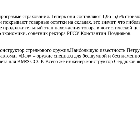
ограмме страхования. Теперь они составляют 1,96–5,6% стоимос
и покрывают товарные остатки на складах, это значит, что гибел
продолжительный этап нахождения товара в логистической цепо
 экономики, советник ректора РГСУ Константин Поздняков.
онструктор стрелкового оружия.Наибольшую известность Петру 
 автомат «Вал» – оружие спецназа для бесшумной и беспламенно
ета для ВМФ СССР. Всего же инженер-конструктор Сердюков явл