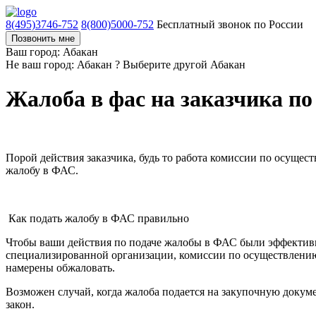
8(495)3746-752
8(800)5000-752
Бесплатный звонок по России
Позвонить мне
Ваш город: Абакан
Не ваш город: Абакан ?
Выберите другой
Абакан
Жалоба в фас на заказчика по
Порой действия заказчика, будь то работа комиссии по осуще
жалобу в ФАС.
Как подать жалобу в ФАС правильно
Чтобы ваши действия по подаче жалобы в ФАС были эффективны
специализированной организации, комиссии по осуществлению
намерены обжаловать.
Возможен случай, когда жалоба подается на закупочную докум
закон.